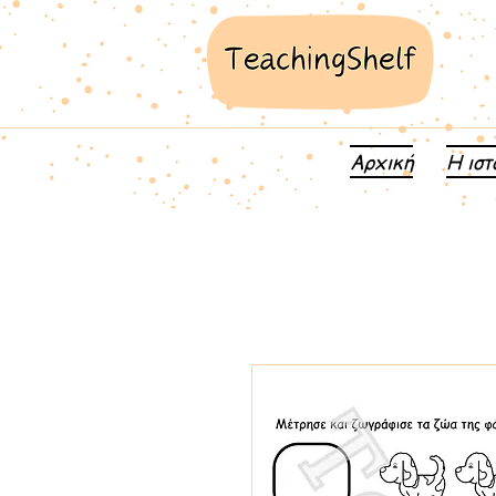
Αρχική
Η ιστ