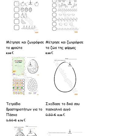
Μέτρησε και ζωγράφισε
Μέτρησε και ζωγράφισε
τα φρούτα
τα ζώα της φάρμας
Τιμή
Τιμή
0,50 €
0,50 €
Τετράδιο
Σχεδίασε το δικό σου
δραστηριοτήτων για το
πασχαλινό αυγό
Πάσχα
0,50 €
Κανονική τιμή
Τιμή Έκπτωσης
0,25 €
1,50 €
Κανονική τιμή
Τιμή Έκπτωσης
0,75 €