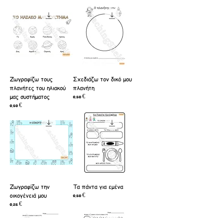
Ζωγραφίζω τους
Σχεδιάζω τον δικό μου
πλανήτες του ηλιακού
πλανήτη
μας συστήματος
Τιμή
0,50 €
Τιμή
0,50 €
Ζωγραφίζω την
Τα πάντα για εμένα
οικογένειά μου
Τιμή
0,50 €
Τιμή
0,25 €